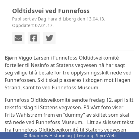
Oldtidsvei ved Funnefoss
Publisert av Dag Harald Liberg den 13.04.13.
Oppdatert 07.01.17.
Bjørn Viggo Larsen i Funnefoss Oldtidsveikomité
forteller til Nesinfo at Statens vegvesen nå har sagt
seg villige til å betale for tre opplysningsskilt nede ved
Funnefossen. Skilt skal plasseres i skogen mot Hagen
Strand, samt to ved Funnefoss Museum.
Funnefoss Oldtidsveikomité sendte fredag 12. april sitt
tekstforslag til Statens vegvesen. På vårt foto viser
Frits Wahlstrøm frem en ”dummy” av skiltet som skal
stå nede ved Funnefoss Museum. Litt av skissert tekst
fra Funnefoss Oldtidsveikomité til Statens vegvesen
© Raumnes Historielag | Løsning:
StyreWeb
ser du nedenfor: En gruppe mennesker arbeider nå